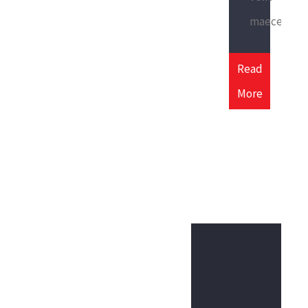
maecenas.
Read
More