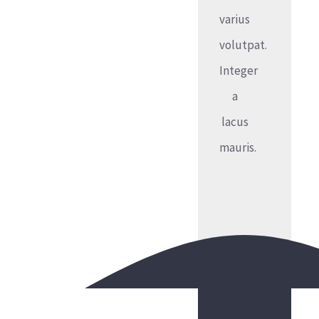
varius
volutpat.
Integer
a
lacus
mauris.